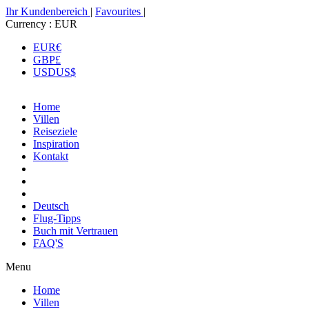
Ihr Kundenbereich
|
Favourites
|
Currency :
EUR
EUR
€
GBP
£
USD
US$
Home
Villen
Reiseziele
Inspiration
Kontakt
Deutsch
Flug-Tipps
Buch mit Vertrauen
FAQ'S
Menu
Home
Villen