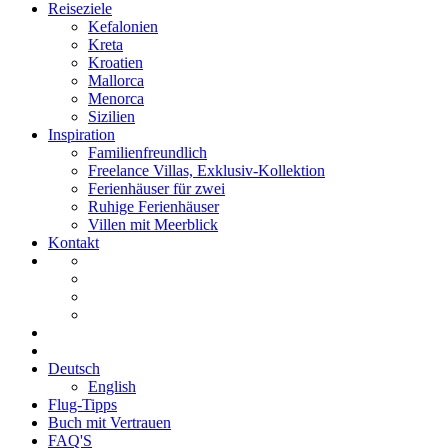
Reiseziele
Kefalonien
Kreta
Kroatien
Mallorca
Menorca
Sizilien
Inspiration
Familienfreundlich
Freelance Villas, Exklusiv-Kollektion
Ferienhäuser für zwei
Ruhige Ferienhäuser
Villen mit Meerblick
Kontakt
Deutsch
English
Flug-Tipps
Buch mit Vertrauen
FAQ'S