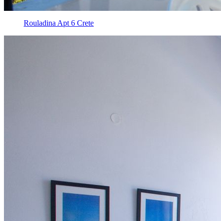
Rouladina Apt 6 Crete