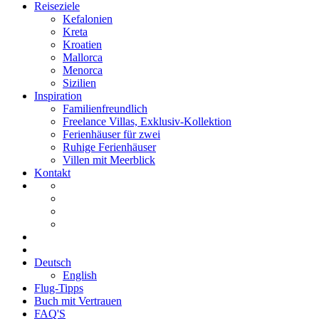
Reiseziele
Kefalonien
Kreta
Kroatien
Mallorca
Menorca
Sizilien
Inspiration
Familienfreundlich
Freelance Villas, Exklusiv-Kollektion
Ferienhäuser für zwei
Ruhige Ferienhäuser
Villen mit Meerblick
Kontakt
Deutsch
English
Flug-Tipps
Buch mit Vertrauen
FAQ'S