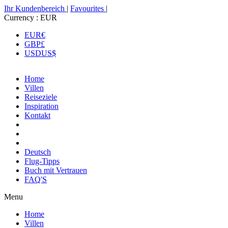
Ihr Kundenbereich
|
Favourites
|
Currency :
EUR
EUR
€
GBP
£
USD
US$
Home
Villen
Reiseziele
Inspiration
Kontakt
Deutsch
Flug-Tipps
Buch mit Vertrauen
FAQ'S
Menu
Home
Villen