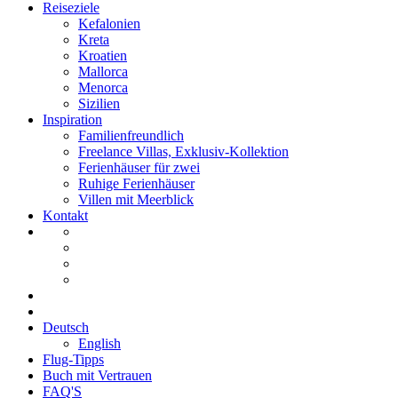
Reiseziele
Kefalonien
Kreta
Kroatien
Mallorca
Menorca
Sizilien
Inspiration
Familienfreundlich
Freelance Villas, Exklusiv-Kollektion
Ferienhäuser für zwei
Ruhige Ferienhäuser
Villen mit Meerblick
Kontakt
Deutsch
English
Flug-Tipps
Buch mit Vertrauen
FAQ'S