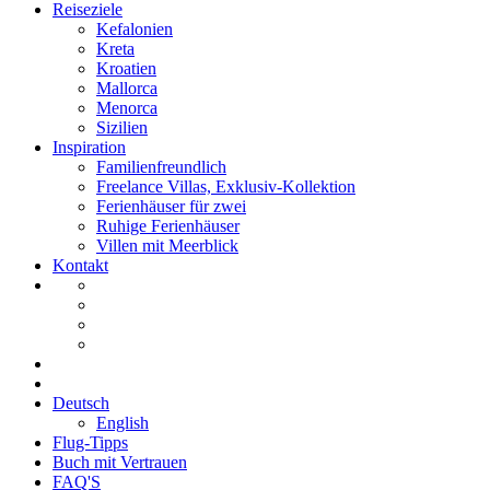
Reiseziele
Kefalonien
Kreta
Kroatien
Mallorca
Menorca
Sizilien
Inspiration
Familienfreundlich
Freelance Villas, Exklusiv-Kollektion
Ferienhäuser für zwei
Ruhige Ferienhäuser
Villen mit Meerblick
Kontakt
Deutsch
English
Flug-Tipps
Buch mit Vertrauen
FAQ'S