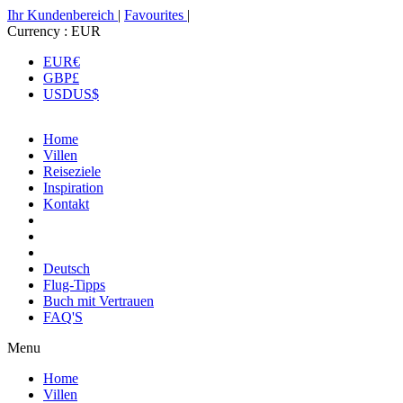
Ihr Kundenbereich
|
Favourites
|
Currency :
EUR
EUR
€
GBP
£
USD
US$
Home
Villen
Reiseziele
Inspiration
Kontakt
Deutsch
Flug-Tipps
Buch mit Vertrauen
FAQ'S
Menu
Home
Villen