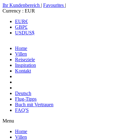
Ihr Kundenbereich
|
Favourites
|
Currency :
EUR
EUR
€
GBP
£
USD
US$
Home
Villen
Reiseziele
Inspiration
Kontakt
Deutsch
Flug-Tipps
Buch mit Vertrauen
FAQ'S
Menu
Home
Villen