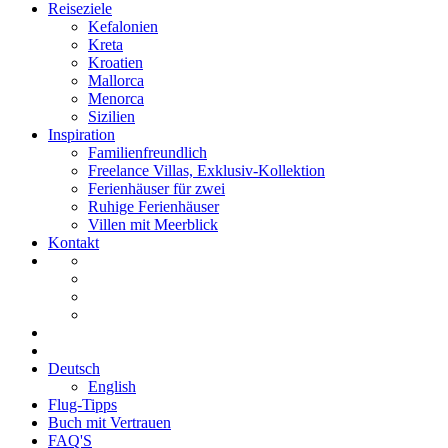
Reiseziele
Kefalonien
Kreta
Kroatien
Mallorca
Menorca
Sizilien
Inspiration
Familienfreundlich
Freelance Villas, Exklusiv-Kollektion
Ferienhäuser für zwei
Ruhige Ferienhäuser
Villen mit Meerblick
Kontakt
Deutsch
English
Flug-Tipps
Buch mit Vertrauen
FAQ'S